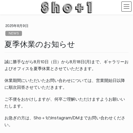
コ
ナ
ン
ビ
テ
ゲ
ン
ー
2025年8月9日
ツ
シ
に
ョ
NEWS
移
ン
夏季休業のお知らせ
動
に
移
動
誠に勝手ながら8月10日（日）から8月18日(月)まで、ギャラリーお
よびオフィスを夏季休業とさせていただきます。
休業期間にいただいたお問い合わせについては、営業開始日以降
に順次回答させていただきます。
ご不便をおかけしますが、何卒ご理解いただけますようお願いい
たします。
お急ぎの方は、Sho＋1のInstagram/DMまでお問い合わせくださ
い。