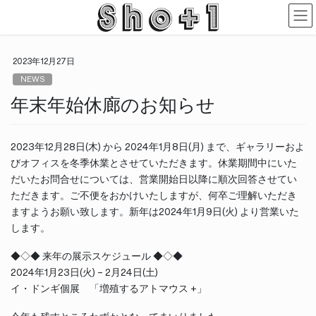
コ
ナ
ン
ビ
テ
ゲ
ン
ー
2023年12月27日
ツ
シ
に
ョ
NEWS
移
ン
年末年始休廊のお知らせ
動
に
移
動
2023年12月28日(木) から 2024年1月8日(月) まで、ギャラリーおよ
びオフィスを冬季休業とさせていただきます。休業期間中にいた
だいたお問合せについては、営業開始日以降に順次回答させてい
ただきます。ご不便をおかけいたしますが、何卒ご理解いただき
ますようお願い致します。新年は2024年1月9日(火) より営業いた
します。
◆◇◆ 来年の展示スケジュール ◆◇◆
2024年1月23日(火) – 2月24日(土)
イ・ドンギ個展 「増殖するアトマウス +」