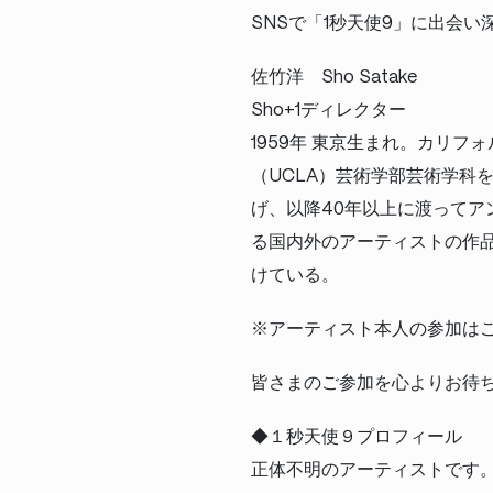
SNSで「1秒天使9」に出会
佐竹洋 Sho Satake
Sho+1ディレクター
1959年 東京生まれ。カリフォ
（UCLA）芸術学部芸術学科を卒業。19
げ、以降40年以上に渡って
る国内外のアーティストの作
けている。
※アーティスト本人の参加は
皆さまのご参加を心よりお待
◆１秒天使９プロフィール
正体不明のアーティストです