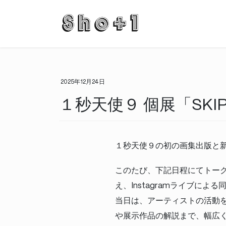
コ
ナ
ン
ビ
テ
ゲ
ン
ー
ツ
シ
に
ョ
移
ン
2025年12月24日
動
に
１秒天使９ 個展「SKI
移
動
１秒天使９の初の画集出版と新作
このたび、下記日程にてトー
え、Instagramライブによ
当日は、アーティストの活動
や展示作品の解説まで、幅広