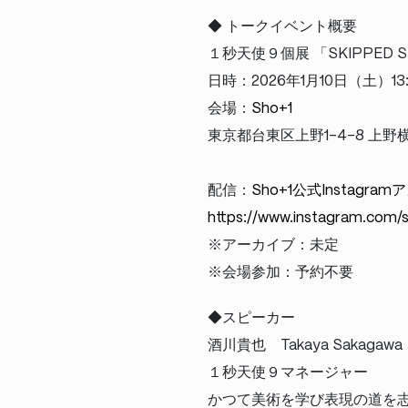
◆ トークイベント概要
１秒天使９個展 「SKIPPED S
日時：2026年1月10日（土）13:00
会場：
Sho+1
東京都台東区上野1-4-8 上野
配信：
Sho+1公式Instagra
https://www.instagram.com/s
※アーカイブ：未定
※会場参加：予約不要
◆スピーカー
酒川貴也 Takaya Sakagawa
１秒天使９マネージャー
かつて美術を学び表現の道を