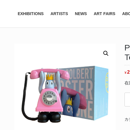
EXHIBITIONS
ARTISTS
NEWS
ART FAIRS
AB
P
T
2
¥
在
Phi
Co
|
Lo
カ
Te