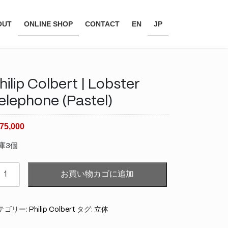
OUT
ONLINE SHOP
CONTACT
EN
JP
hilip Colbert | Lobster
elephone (Pastel)
75,000
庫3個
lip
お買い物カゴに追加
lbert
bster
テゴリー:
Philip Colbert
タグ:
立体
lephone