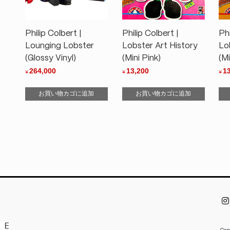
Philip Colbert |
Philip Colbert |
Phi
Lounging Lobster
Lobster Art History
Lo
(Glossy Vinyl)
(Mini Pink)
(Mi
264,000
13,200
1
¥
¥
¥
お買い物カゴに追加
お買い物カゴに追加