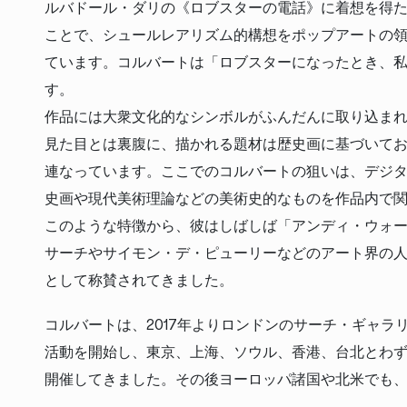
ルバドール・ダリの《ロブスターの電話》に着想を得
ことで、シュールレアリズム的構想をポップアートの
ています。コルバートは「ロブスターになったとき、
す。
作品には大衆文化的なシンボルがふんだんに取り込ま
見た目とは裏腹に、描かれる題材は歴史画に基づいて
連なっています。ここでのコルバートの狙いは、デジ
史画や現代美術理論などの美術史的なものを作品内で
このような特徴から、彼はしばしば「アンディ・ウォ
サーチやサイモン・デ・ピューリーなどのアート界の
として称賛されてきました。
コルバートは、2017年よりロンドンのサーチ・ギャ
活動を開始し、東京、上海、ソウル、香港、台北とわ
開催してきました。その後ヨーロッパ諸国や北米でも