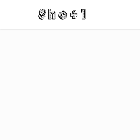
コ
ナ
ン
ビ
テ
ゲ
ン
ー
ツ
シ
に
ョ
移
ン
動
に
移
動