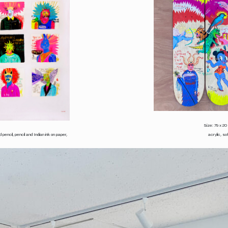
Size: 79 x 20
encil, pencil and Indian ink on paper,
acrylic, so