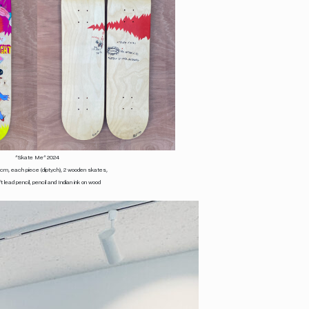
“Skate Me” 2024
 cm, each piece (diptych), 2 wooden skates,
ft lead pencil, pencil and Indian ink on wood