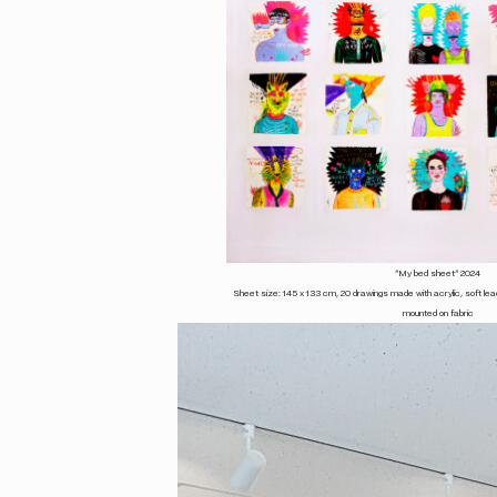
“My bed sheet” 2024
Sheet size: 145 x 133 cm, 20 drawings made with acrylic, soft lead p
mounted on fabric