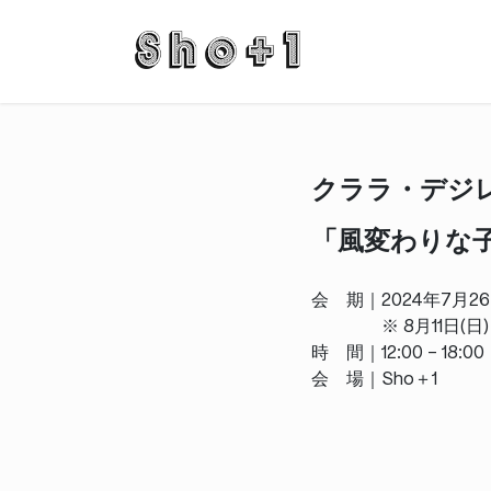
コ
ナ
ン
ビ
テ
ゲ
ン
ー
ツ
シ
に
ョ
移
ン
クララ・デジ
動
に
移
「風変わりな子供 
動
会 期｜2024年7月26日
※ 8月11日(日) –
時 間｜12:00 – 18:
会 場｜Sho＋1