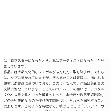
セント・アンドリュース大学 哲学修士号取得
フィリップ・コルバートのエネルギッシュな作品は、ポップアー
トや美術史に対する新しいアプローチによって、世界中のギャラ
リーや美術館で国際的な評価を得ています。
コルバートの作品に見られるカートゥーンのロブスターは、彼の
分身のようなものです。これは、サルバドール・ダリの《ロブス
ターの電話》に着想を得たものであり、自らがロブスターの分身
になることで、シュールレアリズム的構想をポップアートの領域
に昇華させていく事を基本コンセプトとしています。コルバート
は「ロブスターになったとき、私はアーティストになった」と発
言しています。
作品には大衆文化的なシンボルがふんだんに取り込まれ、それら
はポップに描かれていますが、その見た目とは裏腹に、描かれる
題材は歴史画に基づいており、このような点で、作品は美術史の
文脈に連なっています。ここでのコルバートの狙いは、デジタル
文化や大衆文化といった最新のものと、歴史画や現代美術理論な
どの美術史的なものを作品内で関係づけ、それらを探究すること
にあります。このような特徴から、彼はしばしば「アンディ・ウ