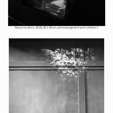
Return to Zero I, 2025, 50 x 50cm, archival pigment print, Edition 7