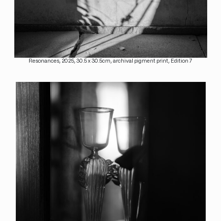
Resonances, 2025, 30.5 x 30.5cm, archival pigment print, Edition 7