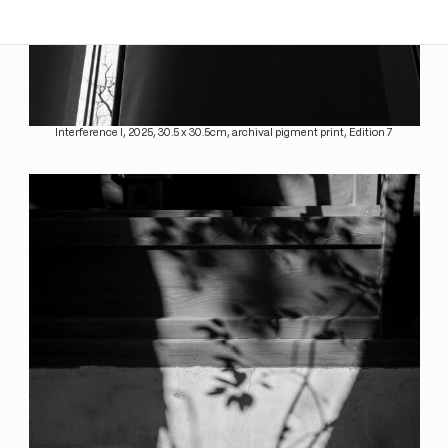
Interference I, 2025, 30.5 x 30.5cm, archival pigment print, Edition 7